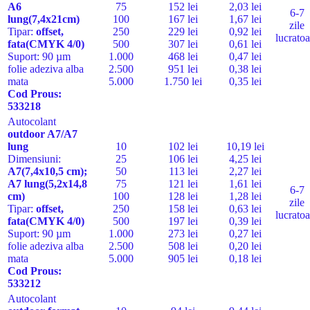
A6
75
152 lei
2,03 lei
6-7
lung(7,4x21cm)
100
167 lei
1,67 lei
zile
Tipar:
offset,
250
229 lei
0,92 lei
lucratoa
fata
(CMYK 4/0)
500
307 lei
0,61 lei
Suport:
90 µm
1.000
468 lei
0,47 lei
folie adeziva alba
2.500
951 lei
0,38 lei
mata
5.000
1.750 lei
0,35 lei
Cod Pro
us:
533218
Autocolant
outdoor
A7/A7
lung
10
102 lei
10,19 lei
Dimensiuni:
25
106 lei
4,25 lei
A7(7,4x10,5 cm);
50
113 lei
2,27 lei
A7 lung(5,2x14,8
75
121 lei
1,61 lei
6-7
cm)
100
128 lei
1,28 lei
zile
Tipar:
offset,
250
158 lei
0,63 lei
lucratoa
fata
(CMYK 4/0)
500
197 lei
0,39 lei
Suport:
90 µm
1.000
273 lei
0,27 lei
folie adeziva alba
2.500
508 lei
0,20 lei
mata
5.000
905 lei
0,18 lei
Cod Pro
us:
533212
Autocolant