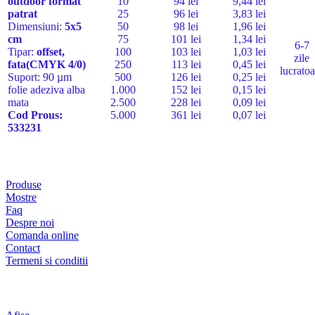
outdoor
format
10
94 lei
9,44 lei
patrat
25
96 lei
3,83 lei
Dimensiuni:
5x5
50
98 lei
1,96 lei
cm
75
101 lei
1,34 lei
6-7
Tipar:
offset,
100
103 lei
1,03 lei
zile
fata(CMYK 4/0)
250
113 lei
0,45 lei
lucratoa
Suport:
90 µm
500
126 lei
0,25 lei
folie adeziva alba
1.000
152 lei
0,15 lei
mata
2.500
228 lei
0,09 lei
Cod Pro
us:
5.000
361 lei
0,07 lei
533231
Lista pagini
Produse
Mostre
Faq
Despre noi
Comanda online
Contact
Termeni si conditii
Produse si servicii