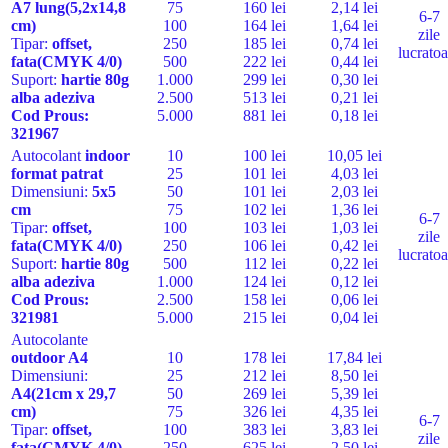
A7 lung(5,2x14,8
75
160 lei
2,14 lei
6-7
cm)
100
164 lei
1,64 lei
zile
Tipar:
offset,
250
185 lei
0,74 lei
lucratoa
fata
(CMYK 4/0)
500
222 lei
0,44 lei
Suport:
hartie
80g
1.000
299 lei
0,30 lei
alba
adeziva
2.500
513 lei
0,21 lei
Cod Pro
us:
5.000
881 lei
0,18 lei
321967
Autocolant
indoor
10
100 lei
10,05 lei
format
patrat
25
101 lei
4,03 lei
Dimensiuni:
5x5
50
101 lei
2,03 lei
cm
75
102 lei
1,36 lei
6-7
Tipar:
offset,
100
103 lei
1,03 lei
zile
fata
(CMYK 4/0)
250
106 lei
0,42 lei
lucratoa
Suport:
hartie 80g
500
112 lei
0,22 lei
alba
adeziva
1.000
124 lei
0,12 lei
Cod Pro
us:
2.500
158 lei
0,06 lei
321981
5.000
215 lei
0,04 lei
Autocolante
outdoor A4
10
178 lei
17,84 lei
Dimensiuni:
25
212 lei
8,50 lei
A4(21cm x 29,7
50
269 lei
5,39 lei
cm)
75
326 lei
4,35 lei
6-7
Tipar:
offset,
100
383 lei
3,83 lei
zile
fata
(
CMYK
4/0)
250
625 lei
2,50 lei