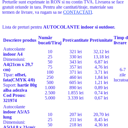
Preturile sunt exprimate in RON si nu contin TVA. Livrarea se face
gratuit oriunde in tara. Pentru alte cantitati/tiraje, materiale sau
termen de livrare, va rugam sa ne
CONTACTATI
.
Lista de preturi pentru
AUTOCOLANTE indoor si outdoor.
Număr
Timp d
Descriere produs
Pret/cantitate
Pret/unitate
bucati/Tiraj
livrare
Autocolante
10
321 lei
32,12 lei
indoor A4
25
330 lei
13,18 lei
Dimensiuni:
50
343 lei
6,87 lei
A4(21cm x 29,7
75
357 lei
4,76 lei
cm)
6-7
100
371 lei
3,71 lei
Tipar:
offset,
zile
250
460 lei
1,84 lei
fata
(
CMYK
4/0)
lucratoa
500
605 lei
1,21 lei
Suport:
hartie
80g
1.000
890 lei
0,89 lei
alba adeziva
2.500
1.855 lei
0,74 lei
Cod Pro
us:
5.000
3.339 lei
0,67 lei
321974
Autocolante
indoor A5/A5
10
207 lei
20,70 lei
lung
25
211 lei
8,45 lei
Dimensiuni:
50
218 lei
4,36 lei
A5
(14,8 x 21cm)
;