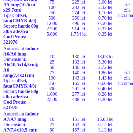
75
225 lei
3,00 lei
A5 lung
(10,5cm
6-7
100
232 lei
2,32 lei
x29,7cm)
zile
250
274 lei
1,10 lei
Tipar:
offset,
lucratoa
500
350 lei
0,70 lei
fata
(CMYK 4/0)
1.000
496 lei
0,50 lei
Suport:
hartie
80g
2.500
914 lei
0,37 lei
alba
adeziva
5.000
1.754 lei
0,35 lei
Cod Pro
us:
321976
Autocolant
indoor
A6/A6 lung
10
130 lei
13,03 lei
Dimensiuni:
25
132 lei
5,30 lei
A6(10,5x14,8cm);
50
136 lei
2,72 lei
A6
75
140 lei
1,86 lei
6-7
lung(7,4x21cm)
100
143 lei
1,43 lei
zile
Tipar:
offset,
250
165 lei
0,66 lei
lucratoa
fata
(CMYK 4/0)
500
201 lei
0,40 lei
Suport:
hartie
80g
1.000
277 lei
0,28 lei
alba
adeziva
2.500
488 lei
0,20 lei
Cod Pro
us:
321978
Autocolant
indoor
A7/A7 lung
10
151 lei
15,08 lei
Dimensiuni:
25
153 lei
6,12 lei
A7(7,4x10,5 cm);
50
157 lei
3,13 lei