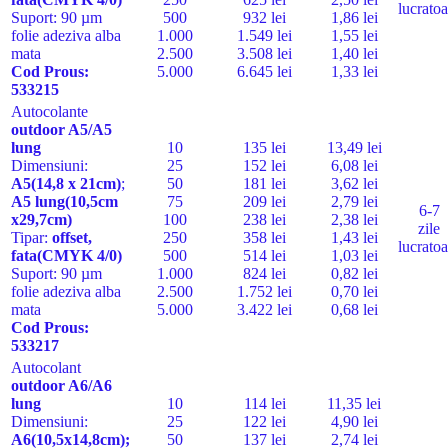
lucratoa
Suport: 90 µm
500
932 lei
1,86 lei
folie adeziva alba
1.000
1.549 lei
1,55 lei
mata
2.500
3.508 lei
1,40 lei
Cod Pro
us:
5.000
6.645 lei
1,33 lei
533215
Autocolante
outdoor
A5/A5
lung
10
135 lei
13,49 lei
Dimensiuni:
25
152 lei
6,08 lei
A5
(14,8 x 21cm)
;
50
181 lei
3,62 lei
A5 lung
(10,5cm
75
209 lei
2,79 lei
6-7
x29,7cm)
100
238 lei
2,38 lei
zile
Tipar:
offset,
250
358 lei
1,43 lei
lucratoa
fata
(CMYK 4/0)
500
514 lei
1,03 lei
Suport:
90 µm
1.000
824 lei
0,82 lei
folie adeziv
a alba
2.500
1.752 lei
0,70 lei
mata
5.000
3.422 lei
0,68 lei
Cod Pro
us:
533217
Autocolant
outdoor
A6/A6
lung
10
114 lei
11,35 lei
Dimensiuni:
25
122 lei
4,90 lei
A6(10,5x14,8cm);
50
137 lei
2,74 lei