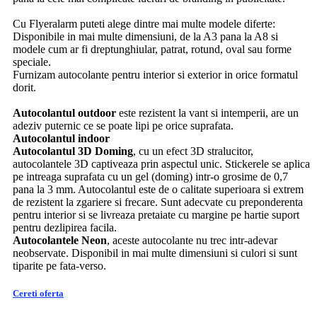
Cu Flyeralarm puteti alege dintre mai multe modele diferte:
Disponibile in mai multe dimensiuni, de la A3 pana la A8 si
modele cum ar fi dreptunghiular, patrat, rotund, oval sau forme
speciale.
Furnizam autocolante pentru interior si exterior in orice formatul
dorit.
Autocolantul outdoor
este rezistent la vant si intemperii, are un
adeziv puternic ce se poate lipi pe orice suprafata.
Autocolantul indoor
Autocolantul 3D Doming
, cu un efect 3D stralucitor,
autocolantele 3D captiveaza prin aspectul unic. Stickerele se aplica
pe intreaga suprafata cu un gel (doming) intr-o grosime de 0,7
pana la 3 mm. Autocolantul este de o calitate superioara si extrem
de rezistent la zgariere si frecare. Sunt adecvate cu preponderenta
pentru interior si se livreaza pretaiate cu margine pe hartie suport
pentru dezlipirea facila.
Autocolantele Neon
, aceste autocolante nu trec intr-adevar
neobservate. Disponibil in mai multe dimensiuni si culori si sunt
tiparite pe fata-verso.
Cereti oferta