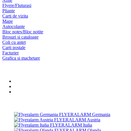
Afise
Flyere/Fluturasi
Pliante
Carti de vizita
Mape
Autocolante
Bloc notes/Bloc notite
Brosuri si cataloage
Coli cu antet
Carti postale
Facturier
Grafica si machetare
Social Media
Grupul flyeralarm
FLYERALARM Germania
FLYERALARM Austria
FLYERALARM Italia
FLYERALARM Olanda