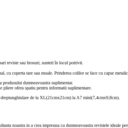
i reviste sau brosuri, sunteti în locul potrivit.
nal, cu coperta tare sau moale. Prinderea colilor se face cu capse metalic
atea produsului dumneavoastra suplimentar.
e pliere ofera spatiu pentru informatii suplimentare.
e sau dreptunghiulare de la XL(21cmx21cm) la A7 mini(7,4cmx9,8cm).
anta noastra in a crea impreuna cu dumneavoastra revistele ideale pent