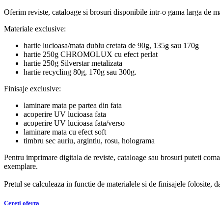
Oferim reviste, cataloage si brosuri disponibile intr-o gama larga de mat
Materiale exclusive:
hartie lucioasa/mata dublu cretata de 90g, 135g sau 170g
hartie 250g CHROMOLUX cu efect perlat
hartie 250g Silverstar metalizata
hartie recycling 80g, 170g sau 300g.
Finisaje exclusive:
laminare mata pe partea din fata
acoperire UV lucioasa fata
acoperire UV lucioasa fata/verso
laminare mata cu efect soft
timbru sec auriu, argintiu, rosu, holograma
Pentru imprimare digitala de reviste, cataloage sau brosuri puteti c
exemplare.
Pretul se calculeaza in functie de materialele si de finisajele folosite, da
Cereti oferta