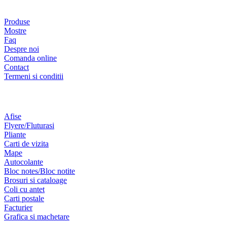
Lista pagini
Produse
Mostre
Faq
Despre noi
Comanda online
Contact
Termeni si conditii
Produse si servicii
Afise
Flyere/Fluturasi
Pliante
Carti de vizita
Mape
Autocolante
Bloc notes/Bloc notite
Brosuri si cataloage
Coli cu antet
Carti postale
Facturier
Grafica si machetare